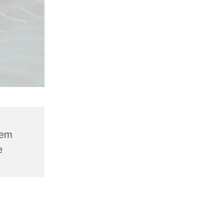
dem
e