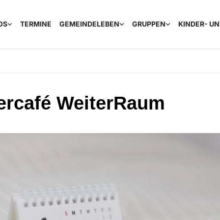
OS
TERMINE
GEMEINDELEBEN
GRUPPEN
KINDER- U
ercafé WeiterRaum