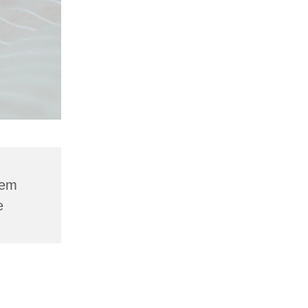
dem
e