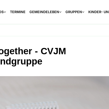
OS
TERMINE
GEMEINDELEBEN
GRUPPEN
KINDER- U
together - CVJM
ndgruppe