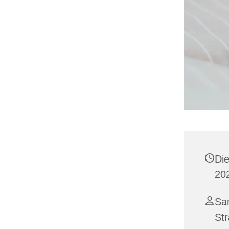
Di
20
Sam
St