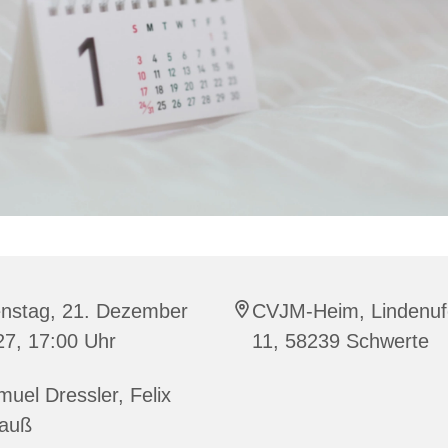
enstag, 21. Dezember
CVJM-Heim, Lindenuf
27, 17:00 Uhr
11, 58239 Schwerte
uel Dressler, Felix
rauß